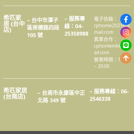
希匹家
– 服務專
電子信箱：
– 台中市潭子
居 (台中
cphome2021@g
線：04-
區崇德路四段
店)
mail.com
25358988
105 號
異業合作：
cphomemk@gm
ail.com
營業時間：10:00
– 20:00
希匹家居
– 服務專線：06-
– 台南市永康區中正
(台南店)
2546338
北路 349 號