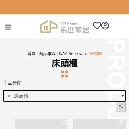
跳
希匹台中家具 CP Home 台中家具工廠出廠價，CP 值最高的台中傢
至
俱推薦首選
主
要
內
容
首頁
/
商品專區
/
臥室 Bedroom
/ 床頭櫃
床頭櫃
商品分類
×
床頭櫃