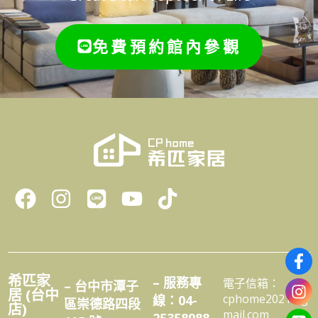
免費預約館內參觀
希匹家
– 服務專
電子信箱：
– 台中市潭子
居 (台中
cphome2021@g
線：04-
區崇德路四段
店)
mail.com