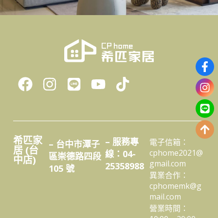
希匹家
– 服務專
電子信箱：
– 台中市潭子
居 (台
cphome2021@
線：04-
區崇德路四段
中店)
gmail.com
25358988
105 號
異業合作：
cphomemk@g
mail.com
營業時間：