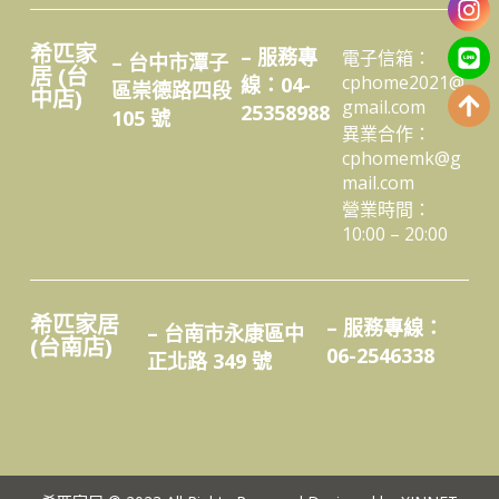
希匹家
– 服務專
電子信箱：
– 台中市潭子
居 (台
cphome2021@
線：04-
區崇德路四段
中店)
gmail.com
25358988
105 號
異業合作：
cphomemk@g
mail.com
營業時間：
10:00 – 20:00
希匹家居
– 服務專線：
– 台南市永康區中
(台南店)
06-2546338
正北路 349 號