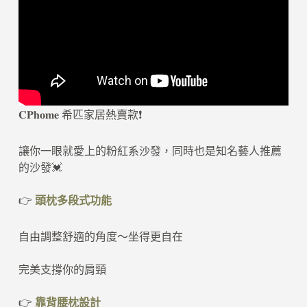
𝐂𝐏𝐡𝐨𝐦𝐞 希匹家居熱賣款❗️
讓你一眼就愛上的粉紅系沙發，同時也是知名藝人推薦
的沙發💓
👉
頭枕多段式功能
自由調整舒適的角度～坐得更自在
完美支撐你的肩頸
👉
靠背腰枕設計