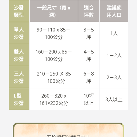
沙發
一般尺寸（寬 x
適合
建議使
類型
深）
坪數
用人口
單人
90－110 x 85－
3－5
1人
沙發
100公分
坪
雙人
160－200 x 85－
4－5
1－2人
沙發
100公分
坪
三人
210－250 Ｘ 85
6－8
2－3人
沙發
－100公分
坪
L型
260－320 x
10坪
3人以上
沙發
161×232公分
以上