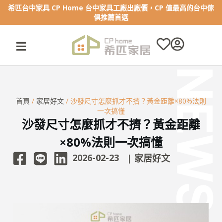
跳
至
防詐騙提醒！近期希匹家居遭有心人士盜用圖片，有任何疑慮請聯繫
主
官方LINE或來電詢問
要
內
容
首頁
/
家居好文
/ 沙發尺寸怎麼抓才不擠？黃金距離×80%法則
一次搞懂
沙發尺寸怎麼抓才不擠？黃金距離
×80%法則一次搞懂
2026-02-23
|
家居好文