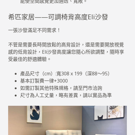
能使空間感覺更加通透、寬敞。
希匹家居——可調椅背高度Eli沙發
一張沙發滿足不同需求！
不管是需要長時間放鬆的高背設計，還是需要開放視覺
感的低背設計，Eli沙發高度讓您隨心所欲調整，隨時享
受最佳的舒適體驗。
產品尺寸（cm）:寬308 x 199（深88～95）
基本訂製費一律+3000
如需訂製其他特殊規格，請至門市洽詢
尺寸為人工丈量，略有差異，請以實品為準