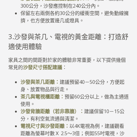
300公分，沙發應控制在240公分內。
保留左右兩側各約30公分的緩衝空間，避免動線擁
擠，也方便放置邊几或燈具。
3.沙發與茶几、電視的黃金距離：打造舒
適使用體驗
家具之間的間距對於家的體驗非常重要，以下提供幾個
常見的
沙發尺寸搭配建議
：
沙發與茶几距離：
建議預留40－50公分，方便起
身、放置物品與行走。
茶几與電視櫃距離：
預留60公分以上，做為主通道
使用。
沙發背牆距離（若非靠牆）：
建議保留10－15公
分，有利空氣流通與清潔。
電視尺寸與沙發距離：
以4K電視為例，建議觀看
距離為螢幕吋數Ｘ 2.5～3倍；例如55吋電視，沙