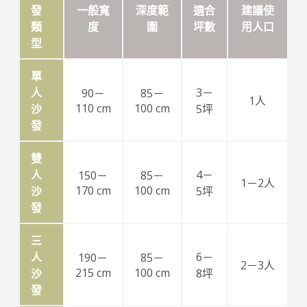
發
一般寬
深度範
適合
建議使
類
度
圍
坪數
用人口
型
單
人
3－
90－
85－
1人
110 cm
100 cm
沙
5坪
發
雙
人
4－
150－
85－
1－2人
170 cm
100 cm
沙
5坪
發
三
人
6－
190－
85－
2－3人
215 cm
100 cm
沙
8坪
發