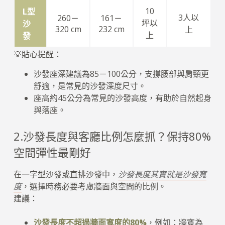
10
L型
3人以
260－
161－
坪以
沙
320 cm
232 cm
上
上
發
💡貼心提醒：
沙發座深建議為85－100公分，支撐腰部與肩頸更
舒適，是常見的沙發深度尺寸。
座高約45公分為常見的沙發高度，有助於自然起身
與落座。
2.沙發長度與客廳比例怎麼抓？保持80%
空間彈性最剛好
在一字型沙發或直排沙發中，
沙發長度其實就是沙發寬
度
，選擇時務必要考慮牆面與空間的比例。
建議：
沙發長度不超過牆面寬度的80%
，例如：牆寬為