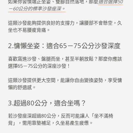
如果你習慣端正坐姿、雙腳自然落地，那麼
適合選擇50
－60公分的標準沙發座深。
這類沙發能夠提供良好的支撐力，讓腰部不會懸空，久
坐也不易腰痠背痛。
2.慵懶坐姿：適合65－75公分沙發深度
喜歡窩進沙發、盤腿而坐，甚至半躺放鬆？那麼你應該
選擇65－75公分的深座沙發！
這類沙發提供更大空間，能讓你自由變換姿勢，享受慵
懶的舒適感。
3.超過80公分，適合坐嗎？
若沙發座深超過80公分，反而可能讓人「坐不滿椅
背」，需用靠墊補足，久坐易產生疲憊。