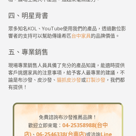
四、明星背書
眾多知名KOL、YouTube使用我們的產品，透過數位影
響者的支持可以幫助傳達希匹
台中家具
的品牌價值。
五、專業銷售
現場專業銷售人員具備了充分的產品知識，能適時提供
客戶挑選家具的注意事項，給予客人最專業的建議，不
論是布沙發、皮沙發、
貓抓皮沙發
或
訂製沙發
，我們都
有提供！
免費諮詢布沙發推薦品牌！
04-25358988(台中
歡迎立即來電：
店)
06-2546338(台南店)
Line
、
或洽詢