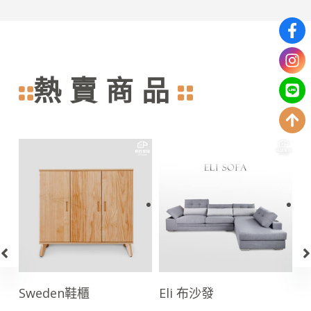
熱賣商品
Eli 布沙發
Santis 茶几
U
NT$
19,600
–
NT$
5,000
–
N