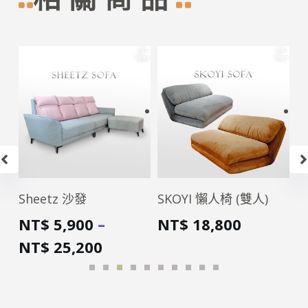
SKOYI 懶人椅 (雙人)
Gavina 沙發
C
NT$
18,800
NT$
60,800
N
N