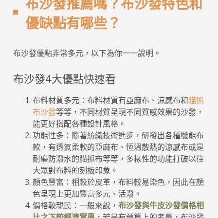
布沙發推薦嗎？布沙發特色和
優缺點有哪些？
布沙發優點非常多元，以下為你一一說明。
布沙發4大優點快速看
布料材質多元：布料材質有亞麻布、涼感布和
貓抓
布沙發
等等，不同材質呈現不同質感效果的沙發，
能更好搭配各種設計風格。
功能性多：隨著紡織技術進步，研發出各種機能布
款，有透氣柔軟的亞麻布、恆溫散熱的涼感布或是
耐磨防潑水的貓抓布等等，多樣性的功能打破以往
大眾對布料的刻板印象。
顏色豐富：相較於皮革，布料較易染色，因此在顏
色呈現上更加豐富多元、活潑。
價格較親民：一般來說，
布沙發與牛皮沙發價格相
比之下較經濟實惠
，若是有預算上的考量，布沙發