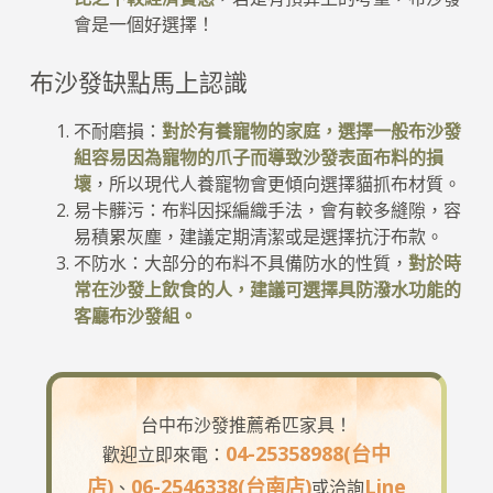
會是一個好選擇！
布沙發缺點馬上認識
不耐磨損：
對於有養寵物的家庭，選擇一般布沙發
組容易因為寵物的爪子而導致沙發表面布料的損
壞
，所以現代人養寵物會更傾向選擇貓抓布材質。
易卡髒污：布料因採編織手法，會有較多縫隙，容
易積累灰塵，建議定期清潔或是選擇抗汙布款。
不防水：大部分的布料不具備防水的性質，
對於時
常在沙發上飲食的人，建議可選擇具防潑水功能的
客廳布沙發組。
台中布沙發推薦希匹家具！
04-25358988(台中
歡迎立即來電：
店)
06-2546338(台南店)
Line
、
或洽詢