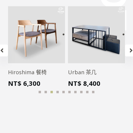
Hiroshima 餐椅
Urban 茶几
J
NT$
6,300
NT$
8,400
N