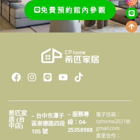
免費預約館內參觀
希匹家
– 服務專
電子信箱：
– 台中市潭子
居 (台
cphome2021@
線：04-
區崇德路四段
中店)
gmail.com
25358988
105 號
異業合作：