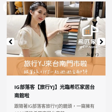
IG部落客【旅行YJ】光臨希匹家居台
南館啦
跟隨著IG部落客旅行YJ的鏡頭，一窺擁有