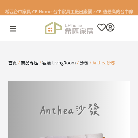
希匹台中家具 CP Home 台中家具工廠出廠價，CP 值最高的台中傢
跳
俱推薦首選
至
主
要
內
容
首頁
/
商品專區
/
客廳 LivingRoom
/
沙發
/ Anthea沙發