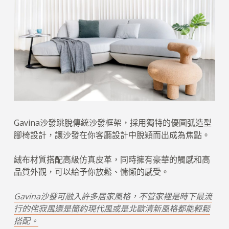
Gavina沙發跳脫傳統沙發框架，採用獨特的優圓弧造型
腳椅設計，讓沙發在你客廳設計中脫穎而出成為焦點。
絨布材質搭配高級仿真皮革，同時擁有豪華的觸感和高
品質外觀，可以給予你放鬆、慵懶的感受。
Gavina沙發可融入許多居家風格，不管家裡是時下最流
行的侘寂風還是簡約現代風或是北歐清新風格都能輕鬆
搭配。