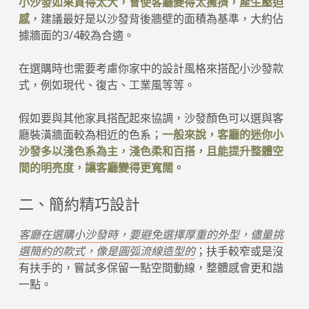
小沙發如果買得太大，會使客廳變得太擁擠，產生壓迫
感
，建議最好是以沙發背後牆壁的面積為基準，大約佔
據牆面的3/4較為合適。
在選購時也需要考慮你家中的設計風格來搭配小沙發款
式，例如現代、復古、工業風等等。
假如要與其他家具搭配起來協調，沙發顏色可以選與客
廳裝潢牆面較為相近的色系；
一般來說，客廳的迷你小
沙發多以淺色系為主，淺色柔和百搭，且能提升整體空
間的明亮度，讓客廳變得更寬闊。
二、簡約精巧設計
客廳在選購小沙發時，要避免選擇厚重的外型，儘量挑
選簡約的款式，像是圓弧流線造型的
；扶手較窄或是沒
有扶手的，嘗試多保留一點空間動線，整體感會更和諧
一點。