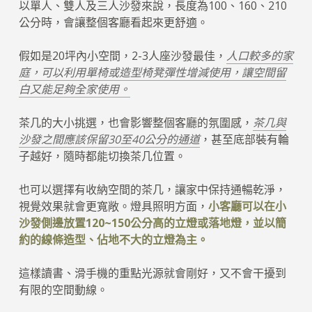
以單人、雙人及三人沙發來說，長度為100、160、210
公分時，會讓整個客廳看起來更舒適。
假如是20坪內小空間，2-3人座沙發最佳，
人口較多的家
庭，可以利用單椅或造型椅凳彈性增減使用，讓空間留
白又能足夠全家使用。
茶几的大小挑選，也會影響整個客廳的氛圍感，
茶几與
沙發之間應該保留30至40公分的通道
，甚至底部裝有輪
子越好，隨時都能切換茶几位置。
也可以選擇有收納空間的茶几，讓家中保持通暢乾淨，
視覺效果就會更寬敞。燈具照明方面，
小客廳可以在小
沙發側邊放置120~150公分高的立燈或落地燈，並以簡
約的線條造型、佔地不大的立燈為主。
這樣讀書、滑手機的重點光源就會剛好，又不會干擾到
有限的空間動線。