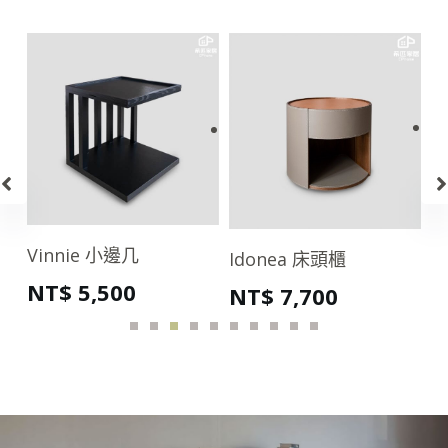
Diamond 床台
V
Idonea 床頭櫃
NT$
18,500
–
N
NT$
7,700
NT$
29,200