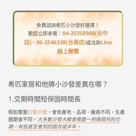
免費諮詢希匹小沙發好選擇！
04-25358988(台中
歡迎立即來電：
店)
06-2546338(台南店)
Line
、
或洽詢
線上聯繫
希匹家居和他牌小沙發差異在哪？
1.交期時間短保固時間長
假如需要
訂製沙發
，會依產地、品項、廠商不同，生產
週期會不同，
大多數沙發大概會需要一到兩個月的交
期，有些甚至會到四個月或半年。